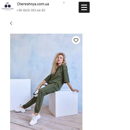
Chereshnya.com.ua
+38 (063)-303-66-83