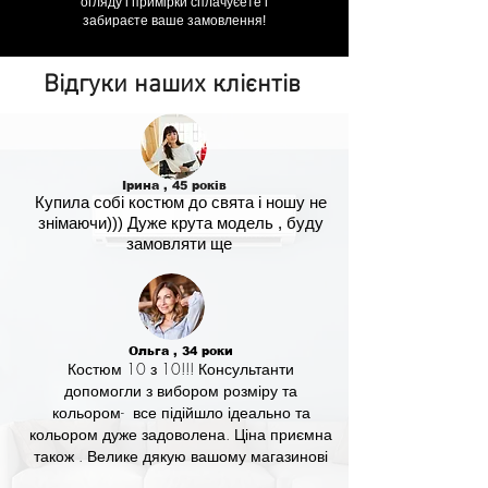
огляду і примірки сплачуєете і
забираєте ваше замовлення!
Відгуки наших клієнтів
Ірина , 45 років
Купила собі костюм до свята і ношу не
знімаючи))) Дуже крута модель , буду
замовляти ще
Ольга , 34 роки
Костюм 10 з 10!!! Консультанти
допомогли з вибором розміру та
кольором- все підійшло ідеально та
кольором дуже задоволена. Ціна приємна
також . Велике дякую вашому магазинові