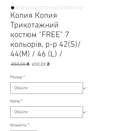
Копия Копия
Трикотажний
костюм "FREE" 7
кольорів, р-р 42(S)/
44(M) / 46 (L) /
Звичайна
За
 850,00 ₴ 
650,00 ₴
ціна
розпродажем
Розмір
*
Колір
*
Кількість
*