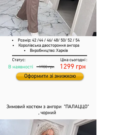
Розмір: 42 /44 / 46/ 48/ 50/ 52 / 54
Королівська двостороння ангора
Виробництво: Харків
Статус:
Ціна сьогодні :
-35 %
1299 грн
В наявності
1900 грн
Оформити зі знижкою
Зимовий костюм з ангори "ПАЛАЦЦО"
,
чорний