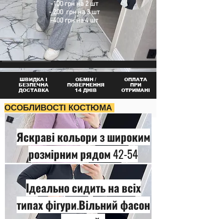
-100 грн на 2 шт
- 200 грн на 3 шт
-400 грн на 4 шт
ШВИДКА І
ОБМІН /
ОПЛАТА
БЕЗПЕЧНА
ПОВЕРНЕННЯ
ПРИ
ДОСТАВКА
14 ДНІВ
ОТРИМАНІ
ОСОБЛИВОСТІ КОСТЮМА
Яскраві кольори з широким
розмірним рядом 42-54
Ідеально сидить на всіх
типах фігури.Вільний фасон