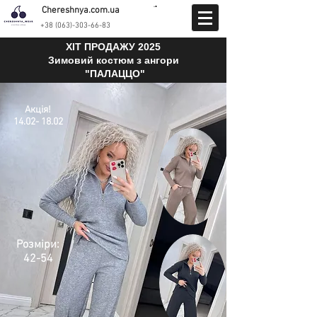
Chereshnya.com.ua
+38 (063)-303-66-83
ХІТ ПРОДАЖУ 2025
Зимовий костюм з ангори
"ПАЛАЦЦО"
Акція!
14.02
- 18
.02
Розміри:
42-54