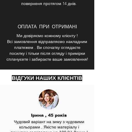
поверненя протягом 14 днів.
ОПЛАТА ПРИ ОТРИМАНІ
Ми довіряємо кожному клієнту !
Всі замовлення відправляємо накладним
платежем . Ви спочатку оглядаєте
посилку і тільки після огляду і примірки
сплачуєете і забираєте ваше замовлення!
ВІДГУКИ НАШИХ КЛІЄНТІВ
Ірина , 45 років
Чудовий варіант на зиму з чудовими
кольорами . Якістю матеріалу і